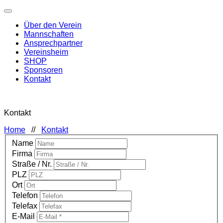
Über den Verein
Mannschaften
Ansprechpartner
Vereinsheim
SHOP
Sponsoren
Kontakt
Kontakt
Home
//
Kontakt
Name
Firma
Straße / Nr.
PLZ
Ort
Telefon
Telefax
E-Mail